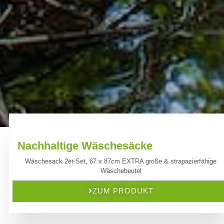
Nachhaltige Wäschesäcke
Wäschesack 2er-Set, 67 x 87cm EXTRA große & strapazierfähige
Wäschebeutel
ZUM PRODUKT